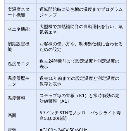
実温度スタ
運転開始時に染色槽の温度までプログラム
ート機能
ジャンプ
大型機で加熱補助弁の自動運転を行い、蒸
省エネ機能
気省エネ
初期設定機
お客様の使い方や、制御盤仕様に合わせる
能
ための設定
過去24時間前まで設定温度と測定温度の
温度モニタ
表示
温度履歴モ
過去10年前までの設定温度と測定温度の
ニタ
保存と表示
ステップ毎の警報（K1）と常時有効の絶
温度警報
対値警報（A1）
5.7インチ STNモノクロ．バックライト寿
画面
命50,000時間
電源
AC100〜240V 50/60Hz