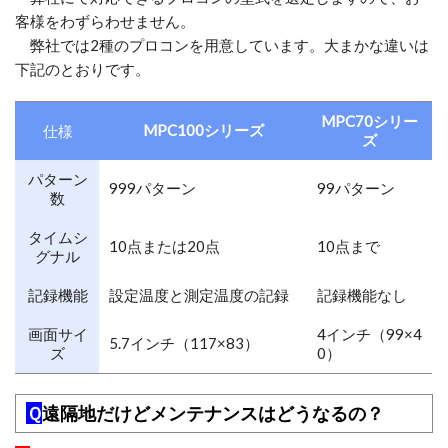
客様をわずらわせません。
弊社では2種のプロコンを用意しています。大まかな違いは
下記のとおりです。
MPC70シリー
MPC100シリーズ
仕様
ズ
パターン
999パターン
99パターン
数
タイムシ
10点または20点
10点まで
グナル
記録機能
設定温度と測定温度の記録
記録機能なし
画面サイ
4インチ（99×4
5.7インチ（117×83）
ズ
0）
Ｑ
遠隔地だけどメンテナンスはどうなるの？